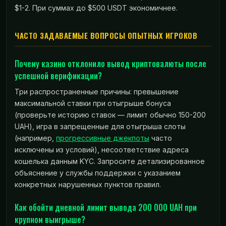
$1-2. При суммах до $500 USDT экономичнее.
ЧАСТО ЗАДАВАЕМЫЕ ВОПРОСЫ ОПЫТНЫХ ИГРОКОВ
Почему казино отклонило вывод криптовалюты после
успешной верификации?
Три распространенные причины: превышение
максимальной ставки при отыгрыше бонуса
(проверьте историю ставок — лимит обычно 150-200
UAH), игра в запрещенные для отыгрыша слоты
(например,
прогрессивные джекпоты
часто
исключены из условий), несоответствие адреса
кошелька данным KYC. Запросите детализированное
объяснение у службы поддержки с указанием
конкретных нарушенных пунктов правил.
Как обойти дневной лимит вывода 200 000 UAH при
крупном выигрыше?