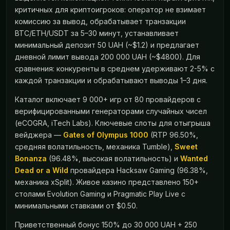
критичных для криптоигроков: оператор не взимает
комиссию за вывод, обрабатывает транзакции
BTC/ETH/USDT за 5–30 минут, устанавливает
минимальный депозит 50 UAH (~$1.2) и предлагает
дневной лимит вывода 200 000 UAH (~$4800). Для
сравнения: конкуренты в среднем удерживают 2-5% с
каждой транзакции и обрабатывают выводы 1–3 дня.
Каталог включает 9 000+ игр от 80 провайдеров с
верифицированными генераторами случайных чисел
(eCOGRA, iTech Labs). Ключевые слоты для отыгрыша
вейджера —
Gates of Olympus 1000
(RTP 96.50%,
средняя волатильность, механика Tumble),
Sweet
Bonanza
(96.48%, высокая волатильность) и
Wanted
Dead or a Wild
провайдера Hacksaw Gaming (96.38%,
механика xSplit). Живое казино представлено 150+
столами Evolution Gaming и Pragmatic Play Live с
минимальными ставками от $0.50.
Приветственный бонус 150% до 30 000 UAH + 250