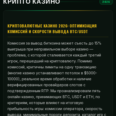
КРИПТО КАЗИНО
2026
КРИПТОВАЛЮТНЫЕ КАЗИНО 2026: ОПТИМИЗАЦИЯ
КОМИССИЙ И СКОРОСТИ ВЫВОДА BTC/USDT
Комиссия за вывод биткоина может съесть до 15%
выигрыша при неправильном выборе казино —
проблема, с которой сталкивается каждый третий
игрок, перешедший на криптовалюту. Помимо
комиссий, критичны лимиты на одну транзакцию
(многие казино устанавливают потолок в $5000-
10000), реальное время обработки и наличие
верифицированных провайдеров слотов с
подтвержденным RTP. Мы проанализировали пять
онлайн-казино, принимающих BTC, USDT и ETH, по
критериям, которые влияют на итоговую
прибыльность игры: комиссии оператора, скорость
вывода, минимальные пороги депозита, каталог игр с