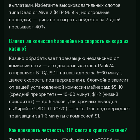
выплатами. Избегайте высоковолатильных слотов
типа Dead or Alive 2 (RTP 96.8%, но огромные
просадки) — риск не отыграть вейджер за 7 дней
превышает 40%.
Влияет ли комиссия блокчейна на скорость вывода из
казино?
Казино обрабатывает транзакцию независимо от
комиссии сети — это два разных этапа. Parik24
отправляет BTC/USDT на ваш адрес за 5–30 минут,
далее скорость подтверждения в блокчейне зависит
от вашей установленной комиссии майнерам: $5-10
(средний приоритет) — 10–60 минут, $1-2 (низкий
приоритет) — до 6 часов. Для срочных выводов
выбирайте USDT (TRC-20) — сеть Tron подтверждает
транзакции за 1–3 минуты с комиссией $1.
Как проверить честность RTP слота в крипто-казино?
Требуйте сертификаты iTech Labs или eCOGRA на