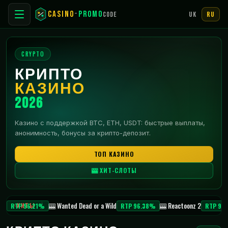
-
CASINO
PROMO
CODE
UK
RU
CRYPTO
КРИПТО
КАЗИНО
2026
Казино с поддержкой BTC, ETH, USDT: быстрые выплаты,
анонимность, бонусы за крипто-депозит.
ТОП КАЗИНО
🎰 ХИТ-СЛОТЫ
🎰 Wanted Dead or a Wild
🎰 Reactoonz 2
TP 96.21%
RTP 96.38%
RTP 96.20%
ХИТЫ