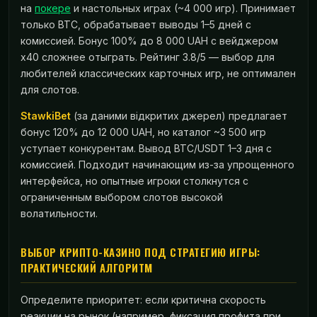
на
покере
и настольных играх (~4 000 игр). Принимает
только BTC, обрабатывает выводы 1–5 дней с
комиссией. Бонус 100% до 8 000 UAH с вейджером
x40 сложнее отыграть. Рейтинг 3.8/5 — выбор для
любителей классических карточных игр, не оптимален
для слотов.
StawkiBet
(за даними відкритих джерел) предлагает
бонус 120% до 12 000 UAH, но каталог ~3 500 игр
уступает конкурентам. Вывод BTC/USDT 1–3 дня с
комиссией. Подходит начинающим из-за упрощенного
интерфейса, но опытные игроки столкнутся с
ограниченным выбором слотов высокой
волатильности.
ВЫБОР КРИПТО-КАЗИНО ПОД СТРАТЕГИЮ ИГРЫ:
ПРАКТИЧЕСКИЙ АЛГОРИТМ
Определите приоритет: если критична скорость
реакции на рынок (например, фиксация профита при