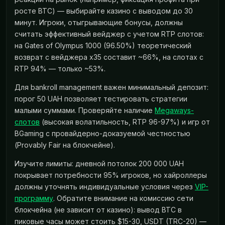
росте BTC) — выбирайте казино с выводом до 30
минут. Игроки, отыгрывающие бонусы, должны
считать эффективный вейджер с учетом RTP слотов:
на Gates of Olympus 1000 (96.50%) теоретический
возврат с вейджера x35 составит ~66%, на слотах с
RTP 94% — только ~53%.
Для bankroll management важен минимальный депозит:
порог 50 UAH позволяет тестировать стратегии
малыми суммами. Проверяйте наличие
Megaways-
слотов
(высокая волатильность, RTP 96-97%) и игр от
BGaming с провайдерно-доказуемой честностью
(Provably Fair на блокчейне).
Изучите лимиты: дневной потолок 200 000 UAH
покрывает потребности 95% игроков, но хайроллеры
должны уточнять индивидуальные условия через
VIP-
программу
. Обратите внимание на комиссию сети
блокчейна (не зависит от казино): вывод BTC в
пиковые часы может стоить $15-30, USDT (TRC-20) —