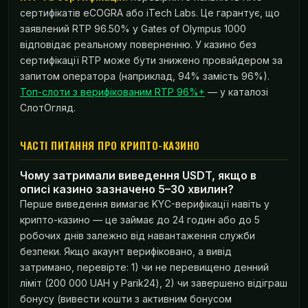
сертифікатів eCOGRA або iTech Labs. Це гарантує, що
заявлений RTP 96.50% у Gates of Olympus 1000
відповідає реальному поверненню. У казино без
сертифікації RTP може бути знижено провайдером за
запитом оператора (наприклад, 94% замість 96%).
Топ-слоти з верифікованим RTP 96%+
— у каталозі
СлотОгляд.
ЧАСТІ ПИТАННЯ ПРО КРИПТО-КАЗИНО
Чому затримали виведення USDT, якщо в
описі казино зазначено 5–30 хвилин?
Перше виведення вимагає KYC-верифікації навіть у
крипто-казино — це займає до 24 годин або до 5
робочих днів залежно від навантаження служби
безпеки. Якщо акаунт верифіковано, а вивід
затримано, перевірте: 1) чи не перевищено денний
ліміт (200 000 UAH у Parik24), 2) чи завершено відіграш
бонусу (вивести кошти з активним бонусом