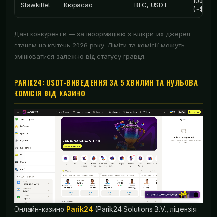
100 UA
StawkiBet
Кюрасао
BTC, USDT
(~$2.4)
Дані конкурентів — за інформацією з відкритих джерел
станом на квітень 2026 року. Ліміти та комісії можуть
змінюватися залежно від статусу гравця.
PARIK24: USDT-ВИВЕДЕННЯ ЗА 5 ХВИЛИН ТА НУЛЬОВА
КОМІСІЯ ВІД КАЗИНО
Онлайн-казино
Parik24
(Parik24 Solutions B.V., ліцензія