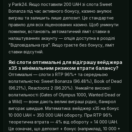
у Parik24. Якщо поставили 200 UAH зі слота Sweet
Bonanza під час активного бонусу, казино анулює
виграш та залишить лише депозит. Це стандартне
правило для всіх ліцензованих казино. Щоб уникнути
помилки, встановіть автоматичний ліміт ставки в
налаштуваннях акаунту — опція доступна в розділі
"Відповідальна гра". Якщо граєте без бонусу, ліміт
ставки відсутній.
Які слоти оптимальні для відіграшу вейджера
x35 з мінімальним ризиком втрати балансу?
Оптимальні — слоти з RTP 96%+ та середньою
волатильністю: Sweet Bonanza (96.48%), Book of Dead
(96.21%), Reactoonz 2 (96.20%). Уникайте високої
волатильності (Gates of Olympus 1000, Wanted Dead or
a Wild) — вони дають великі виграші рідко, банкрол
вигорає швидше. Математика: вейджер x35 на бонус
10 000 UAH = 350 000 UAH обороту. При RTP 96%
теоретична втрата — 4% від обороту = 14 000 UAH.
Це означає, що депозит + бонус (наприклад, 10 000 +