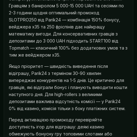
Гравцям з банкролом 5 000-15 000 UAH та сесіями по
2-3 години щодня оптимальний промокод
SLOTPRO250 від Parik24 — комбінація 150% бонусу,
вейджера x35 та 250 фріспінів дає найкращу
математику вигоди. Для консервативних гравців з
депозитами до 3 000 UAH підходить START100 від
Topmatch — класичний 100% без додаткових умов та з
тим же вейджером x35.
Якщо пріоритет — швидкість виведення після
відіграшу, Parik24 з терміном 30-90 хвилин
випереджає конкурентів на 1-5 днів. Це критично для
гравців, які відіграли бонус і планують виводити кошти
наступного дня. Для high-rollers з великими
депозитами важлива відсутність комісії — у Parik24
0% від казино, комісія тільки з боку платіжних систем.
Перед активацією промокоду перевіряйте
доступність ігор для відіграшу: деякі казино
обмежують бонусну гру топовими слотами або