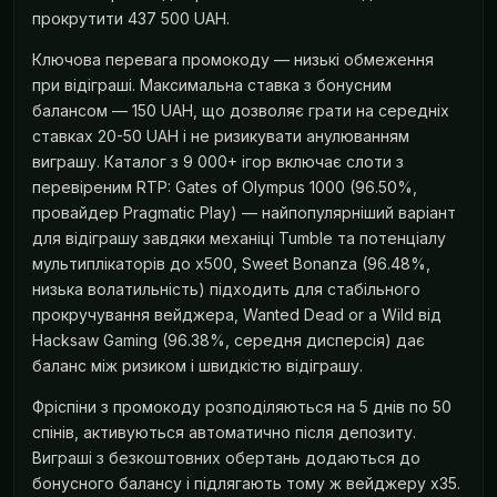
прокрутити 437 500 UAH.
Ключова перевага промокоду — низькі обмеження
при відіграші. Максимальна ставка з бонусним
балансом — 150 UAH, що дозволяє грати на середніх
ставках 20-50 UAH і не ризикувати анулюванням
виграшу. Каталог з 9 000+ ігор включає слоти з
перевіреним RTP: Gates of Olympus 1000 (96.50%,
провайдер Pragmatic Play) — найпопулярніший варіант
для відіграшу завдяки механіці Tumble та потенціалу
мультиплікаторів до x500, Sweet Bonanza (96.48%,
низька волатильність) підходить для стабільного
прокручування вейджера, Wanted Dead or a Wild від
Hacksaw Gaming (96.38%, середня дисперсія) дає
баланс між ризиком і швидкістю відіграшу.
Фріспіни з промокоду розподіляються на 5 днів по 50
спінів, активуються автоматично після депозиту.
Виграші з безкоштовних обертань додаються до
бонусного балансу і підлягають тому ж вейджеру x35.