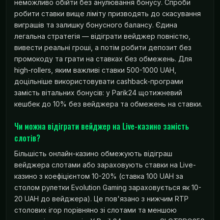
неможливо обійти без анулювання бонусу. Спроби
робити ставки вище ліміту призводять до скасування
виграшів та залишку бонусного балансу. Єдина
легальна стратегія — відіграти вейджер повністю,
вивести реальні гроші, а потім робити депозит без
промокоду та грати на ставках без обмежень. Для
high-rollers, яким важливі ставки 500-1000 UAH,
доцільніше використовувати cashback-програми
замість вітальних бонусів: у Parik24 щотижневий
кешбек до 10% без вейджера та обмежень на ставки.
Чи можна відіграти вейджер на Live-казино замість
слотів?
Більшість онлайн-казино обмежують відіграш
вейджера слотами або зараховують ставки на Live-
казино з коефіцієнтом 10-20% (ставка 100 UAH за
столом рулетки Evolution Gaming зараховується як 10-
20 UAH до вейджера). Це пов'язано з нижчим RTP
столових ігор порівняно зі слотами та меншою