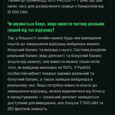
Термін дії промокоду SLOTPRO250 — 7 днів, що дає
запас часу для досвідченого гравця з банкролом від
10 000 UAH.
Чи анулюється бонус, якщо вивести частину реальних
грошей під час відіграшу?
Так, у більшості онлайн-казино будь-яке виведення
коштів до завершення відіграшу вейджера анулює
бонусний баланс та виграші з нього. Система розділяє
реальний баланс (ваш депозит) та бонусний баланс
(кошти від казино), але вивести можна тільки після
того, як вейджер виконано на 100%. У Parik24
особистий кабінет показує окремо реальний та
бонусний баланс, а також залишок вейджера в
реальному часі. Якщо потрібно вивести кошти до
завершення відіграшу, можна відмовитися від бонусу
в налаштуваннях — реальний депозит залишиться
доступним для виведення, але бонусні 7 500 UAH та
250 фріспінів зникнуть.