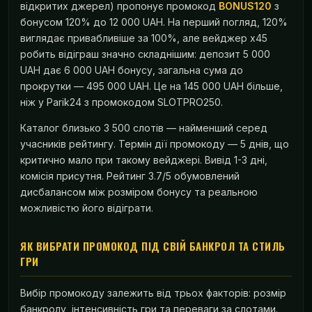
відкритих джерел) пропонує промокод
BONUS120
з
бонусом 120% до 12 000 UAH. На перший погляд, 120%
виглядає привабливіше за 100%, але вейджер x45
робить відіграш значно складнішим: депозит 5 000
UAH дає 6 000 UAH бонусу, загальна сума до
прокрутки — 495 000 UAH. Це на 145 000 UAH більше,
ніж у Parik24 з промокодом SLOTPRO250.
Каталог близько 3 500 слотів — найменший серед
учасників рейтингу. Термін дії промокоду — 5 днів, що
критично мало при такому вейджері. Вивід 1-3 дні,
комісія присутня. Рейтинг 3.7/5 обумовлений
дисбалансом між розміром бонусу та реальною
можливістю його відіграти.
ЯК ВИБРАТИ ПРОМОКОД ПІД СВІЙ БАНКРОЛ ТА СТИЛЬ
ГРИ
Вибір промокоду залежить від трьох факторів: розмір
банкролу, інтенсивність гри та переваги за слотами.