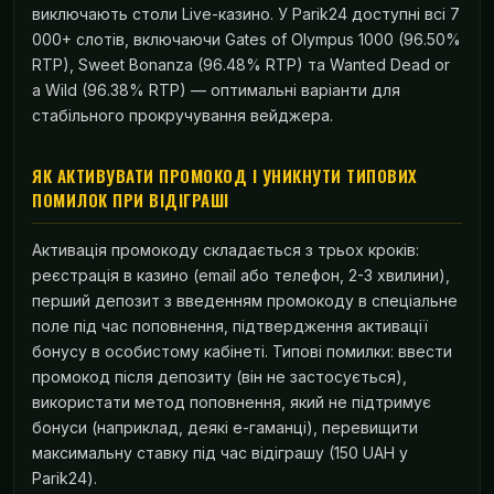
виключають столи Live-казино. У Parik24 доступні всі 7
000+ слотів, включаючи Gates of Olympus 1000 (96.50%
RTP), Sweet Bonanza (96.48% RTP) та Wanted Dead or
a Wild (96.38% RTP) — оптимальні варіанти для
стабільного прокручування вейджера.
ЯК АКТИВУВАТИ ПРОМОКОД І УНИКНУТИ ТИПОВИХ
ПОМИЛОК ПРИ ВІДІГРАШІ
Активація промокоду складається з трьох кроків:
реєстрація в казино (email або телефон, 2-3 хвилини),
перший депозит з введенням промокоду в спеціальне
поле під час поповнення, підтвердження активації
бонусу в особистому кабінеті. Типові помилки: ввести
промокод після депозиту (він не застосується),
використати метод поповнення, який не підтримує
бонуси (наприклад, деякі е-гаманці), перевищити
максимальну ставку під час відіграшу (150 UAH у
Parik24).