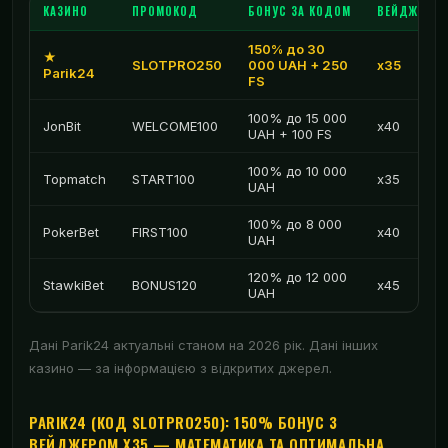
КАЗИНО
ПРОМОКОД
БОНУС ЗА КОДОМ
ВЕЙДЖЕР
150% до 30
★
SLOTPRO250
000 UAH + 250
x35
Parik24
FS
100% до 15 000
JonBit
WELCOME100
x40
UAH + 100 FS
100% до 10 000
Topmatch
START100
x35
UAH
100% до 8 000
PokerBet
FIRST100
x40
UAH
120% до 12 000
StawkiBet
BONUS120
x45
UAH
Дані Parik24 актуальні станом на 2026 рік. Дані інших
казино — за інформацією з відкритих джерел.
PARIK24 (КОД SLOTPRO250): 150% БОНУС З
ВЕЙДЖЕРОМ X35 — МАТЕМАТИКА ТА ОПТИМАЛЬНА