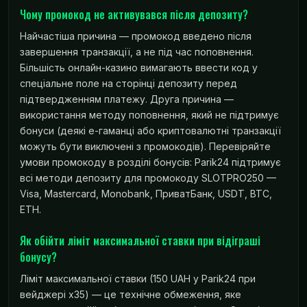
Чому промокод не активувався після депозиту?
Найчастіша причина — промокод введено після
завершення транзакції, а не під час поповнення.
Більшість онлайн-казино вимагають ввести код у
спеціальне поле на сторінці депозиту перед
підтвердженням платежу. Друга причина —
використання методу поповнення, який не підтримує
бонуси (деякі е-гаманці або криптовалютні транзакції
можуть бути виключені з промокодів). Перевіряйте
умови промокоду в розділі бонусів: Parik24 підтримує
всі методи депозиту для промокоду SLOTPRO250 —
Visa, Mastercard, Monobank, ПриватБанк, USDT, BTC,
ETH.
Як обійти ліміт максимальної ставки при відіграші
бонусу?
Ліміт максимальної ставки (150 UAH у Parik24 при
вейджері x35) — це технічне обмеження, яке