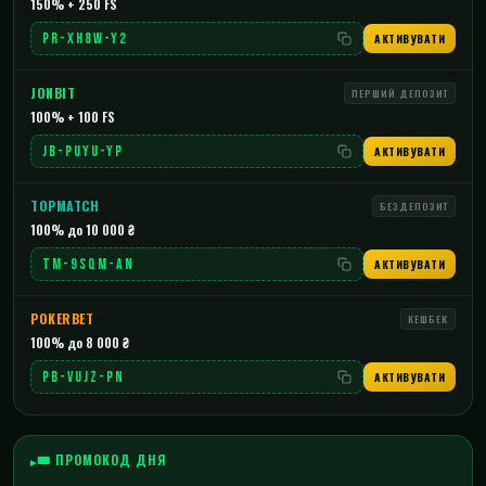
150% + 250 FS
PR-XH8W-Y2
АКТИВУВАТИ
JONBIT
ПЕРШИЙ ДЕПОЗИТ
100% + 100 FS
JB-PUYU-YP
АКТИВУВАТИ
TOPMATCH
БЕЗДЕПОЗИТ
100% до 10 000 ₴
TM-9SQM-AN
АКТИВУВАТИ
POKERBET
КЕШБЕК
100% до 8 000 ₴
PB-VUJZ-PN
АКТИВУВАТИ
🎟 ПРОМОКОД ДНЯ