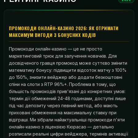
ПРОМОКОДИ ОНЛАЙН-КАЗИНО 2026: ЯК ОТРИМАТИ
МАКСИМУМ ВИГОДИ З БОНУСНИХ КОДІВ
Промокоди онлайн-казино — це не просто
маркетинговий трюк для залучення новачків. Для
досвідченого гравця промокод може суттєво змінити
математику бонусу: підвищити відсоток матчу з 100%
до 150%, знизити вейджер або додати безкоштовні
спіни на слоти з RTP 96%+. Проблема в тому, що
більшість промокодів прив'язані до конкретних умов:
термін дії обмежений 24-48 годинами, доступні лише
під час депозиту через певний метод, або мають
приховані обмеження на максимальну ставку при
відіграші. Ми зібрали найактуальніші промокоди п'яти
онлайн-казино з ліцензією Кюрасао — детально
розписали реальні цифри вейджера, термінів активації