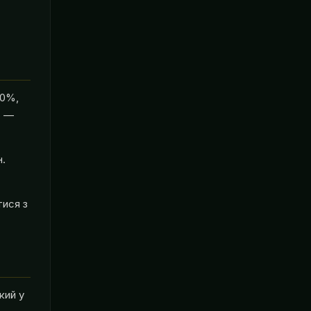
00%,
р —
н.
тися з
кий у