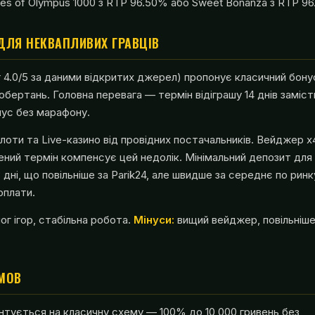
tes of Olympus 1000 з RTP 96.50% або Sweet Bonanza з RTP 9
 ДЛЯ НЕКВАПЛИВИХ ГРАВЦІВ
г 4.0/5 за даними відкритих джерел) пропонує класичний бону
бертань. Головна перевага — термін відіграшу 14 днів заміст
нус без марафону.
слоти та Live-казино від провідних постачальників. Вейджер 
ний термін компенсує цей недолік. Мінімальний депозит для
дні, що повільніше за Parik24, але швидше за середнє по ринк
оплати.
ог ігор, стабільна робота.
Мінуси:
вищий вейджер, повільніш
УМОВ
єнтується на класичну схему — 100% до 10 000 гривень без