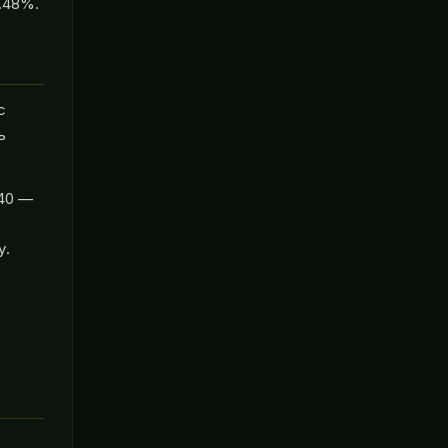
6.48%.
с
ь
x40 —
у.
е