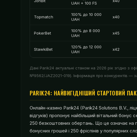
JonBit
x40
UAH + 100 FS
100% до 10 000
Topmatch
x40
UAH
100% до 8 000
PokerBet
x45
UAH
120% до 12 000
StawkiBet
x42
UAH
Дані Parik24 актуальні станом на 2026 рік згідно з оф
№9562/JAZ2021-019). Інформація про конкурентів — 
PARIK24: НАЙВИГІДНІШИЙ СТАРТОВИЙ ПА
Онлайн-казино Parik24 (Parik24 Solutions B.V., л
відгуків) пропонує найбільший вітальний бонус
250 безкоштовних обертань. Що це означає на п
бонусних грошей і 250 фріспінів у популярних сл