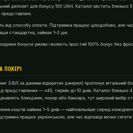
мальний депозит для бонусу 100 UAH. Каталог містить близько 5
и представлені.
ать від способу оплати. Підтримка працює цілодобово, але ча
ація стандартна, займає 1–2 дні.
кладнені бонусні умови і воліють простий 100% бонус без фрісп
А ПОКЕРІ
инг 3.8/5 за даними відкритих джерел) пропонує вітальний б
 представлених — x45, термін дії 10 днів. Каталог близько 4
 цікавлять блекджек, покер або баккара, тут широкий вибір ст
ення коштів займає 1–5 днів — найповільніше серед конкурент
Підтримка працює українською, але час відповіді може сягати 