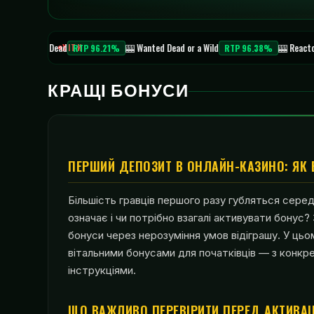
ok of Dead
🎰 Wanted Dead or a Wild
🎰 Reactoonz 2
RTP 96.21%
RTP 96.38%
ХІТИ
КРАЩІ БОНУСИ
ПЕРШИЙ ДЕПОЗИТ В ОНЛАЙН-КАЗИНО: ЯК 
Більшість гравців першого разу губляться сере
означає і чи потрібно взагалі активувати бонус
бонуси через нерозуміння умов відіграшу. У цьом
вітальними бонусами для початківців — з конкр
інструкціями.
ЩО ВАЖЛИВО ПЕРЕВІРИТИ ПЕРЕД АКТИВА