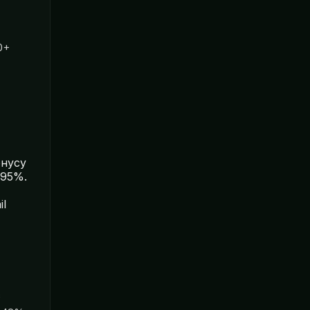
є
0+
онусу
 95%.
il
з