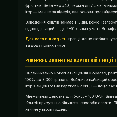
фріспінів. Вейджер x40, термін дії 7 днів, міні
ігор — менше за лідерів, але основні провайдер
Виведення коштів займає 1–3 дні, комісії залеж
відповіді вищий — до 5–10 хвилин у чаті. Верифік
Для кого підходить:
гравці, які не люблять ус
та додаткових вимог.
POKERBET: АКЦЕНТ НА КАРТКОВІЙ СЕКЦІЇ Т
Онлайн-казино PokerBet (ліцензія Кюрасао, рейт
100% до 8 000 гривень. Вейджер найвищий серед
ігор з акцентом на картковій секції — якщо вас
Мінімальний депозит для бонусу 100 UAH. Вивед
Комісії присутні на більшість способів оплати. 
хвилин у пікові години.