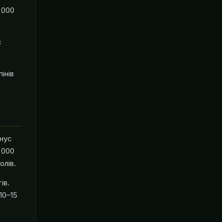
 000
с
інів
онус
 000
олів.
ів.
10–15