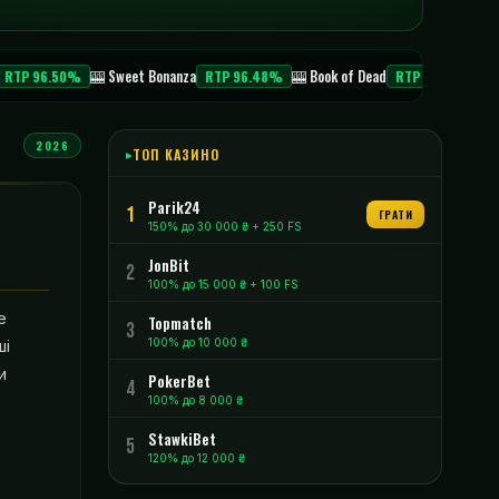
🎰 Sweet Bonanza
🎰 Book of Dead
🎰 Wanted 
6.50%
RTP 96.48%
RTP 96.21%
2026
ТОП КАЗИНО
Parik24
1
ГРАТИ
150% до 30 000 ₴ + 250 FS
JonBit
2
100% до 15 000 ₴ + 100 FS
е
Topmatch
3
ші
100% до 10 000 ₴
и
PokerBet
4
100% до 8 000 ₴
StawkiBet
5
120% до 12 000 ₴